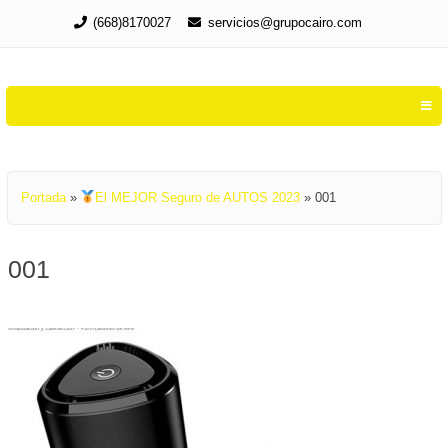
Saltar
(668)8170027
servicios@grupocairo.com
al
Grupo CAIRO
contenido
Conoce Cuales son los Mejores
Seguros de autos en México 2021
Portada
»
El MEJOR Seguro de AUTOS 2023
»
001
001